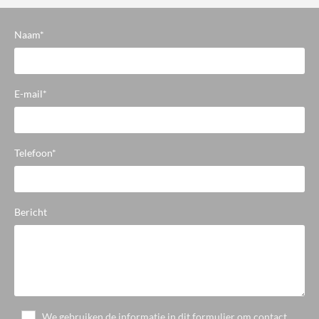
Naam*
E-mail*
Telefoon*
Bericht
We gebruiken de informatie in dit formulier om contact