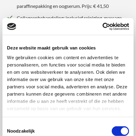
paraffinepakking en oogserum. Prijs: € 41,50
Collageenbehandeling: inclusief reiniging, massage,
collageen-vliesmasker en ampul. Prijs: € 94,35
Anti-stressbehandeling: voetmassagebad,
voetmassage, reiniging en dieptereiniging; massage
Deze website maakt gebruik van cookies
gelaat, schouder en decolleté; masker en dag- of
We gebruiken cookies om content en advertenties te
nachtcrème. Prijs: € 87,00
personaliseren, om functies voor social media te bieden
en om ons websiteverkeer te analyseren. Ook delen we
Luxe quickbehandeling: reiniging/dieptereiniging,
informatie over uw gebruik van onze site met onze
ampul onder peel-offmasker (semi-elastisch
partners voor social media, adverteren en analyse. Deze
partners kunnen deze gegevens combineren met andere
rubbermasker met liftend effect), tevens korte
informatie die u aan ze heeft verstrekt of die ze hebben
massage en dag- of nachtcrème. Prijs: € 62,50
verzameld op basis van uw gebruik van hun services.
Behandeling voor meisjes: verwen uw dochter of
kleindochter met deze behandeling; een uur lang
Toestemmingsselectie
Noodzakelijk
kunnen zij genieten van een persoonlijke