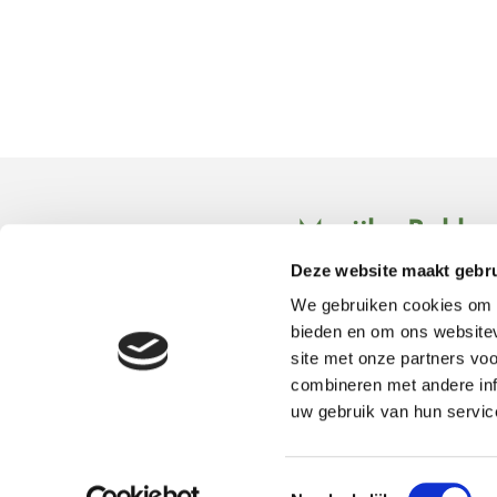
Marijke Bakke
Deze website maakt gebru
Vlierboomstraat 341

We gebruiken cookies om c
2564JB 's-Gravenhage
bieden en om ons websitev
KvK 27264574
site met onze partners vo
combineren met andere inf
uw gebruik van hun servic
Toestemmingsselectie