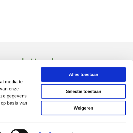
 zevende Hemel
Alles toestaan
Maandag - Dinsdag
09:00 - 21:15
al media te
Woensdag
09:00 - 13:30
 van onze
Selectie toestaan
Donderdag
09:00 - 21:15
deze gegevens
 op basis van
Weigeren