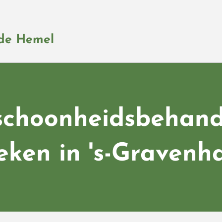
nde Hemel
schoonheidsbehand
eken in 's-Gravenh