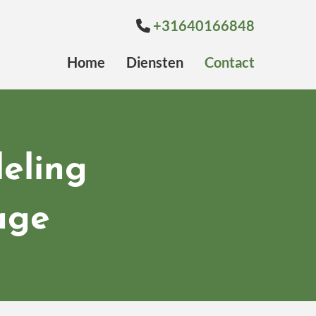
+31640166848

Home
Diensten
Contact
eling
age