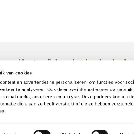
r van Houten Schoonheidssalon In de
ik van cookies
+31640166848

ontent en advertenties te personaliseren, om functies voor soci
indezevendehemel@ziggo.nl

erkeer te analyseren. Ook delen we informatie over uw gebruik
Privacyverklaring
or social media, adverteren en analyse. Deze partners kunnen 
ormatie die u aan ze heeft verstrekt of die ze hebben verzameld
es.