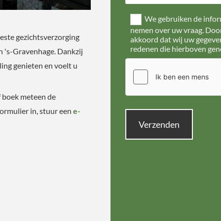
We gebruiken de inform
nemen over uw vraag. Door 
este gezichtsverzorging
akkoord dat wij uw gegeve
redenen die hierboven gen
n 's-Gravenhage. Dankzij
ing genieten en voelt u
f boek meteen de
rmulier in, stuur een
e-